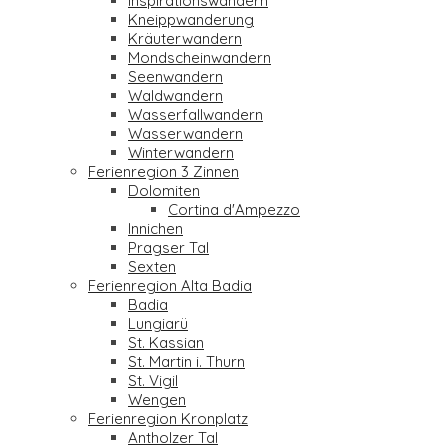
Inspirationswandern
Kneippwanderung
Kräuterwandern
Mondscheinwandern
Seenwandern
Waldwandern
Wasserfallwandern
Wasserwandern
Winterwandern
Ferienregion 3 Zinnen
Dolomiten
Cortina d'Ampezzo
Innichen
Pragser Tal
Sexten
Ferienregion Alta Badia
Badia
Lungiarü
St. Kassian
St. Martin i. Thurn
St. Vigil
Wengen
Ferienregion Kronplatz
Antholzer Tal