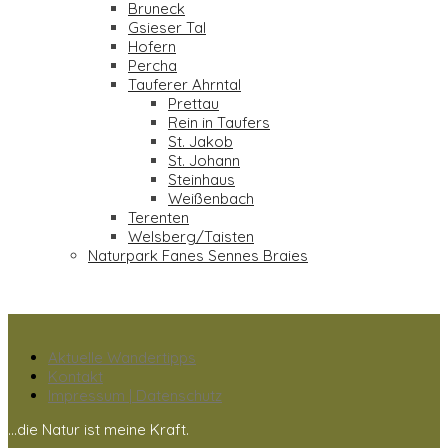
Bruneck
Gsieser Tal
Hofern
Percha
Tauferer Ahrntal
Prettau
Rein in Taufers
St. Jakob
St. Johann
Steinhaus
Weißenbach
Terenten
Welsberg/Taisten
Naturpark Fanes Sennes Braies
Aktuelle Wandertipps
Kontakt
Impressum | Datenschutz
...die Natur ist meine Kraft.