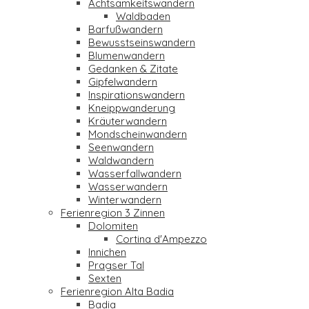
Achtsamkeitswandern
Waldbaden
Barfußwandern
Bewusstseinswandern
Blumenwandern
Gedanken & Zitate
Gipfelwandern
Inspirationswandern
Kneippwanderung
Kräuterwandern
Mondscheinwandern
Seenwandern
Waldwandern
Wasserfallwandern
Wasserwandern
Winterwandern
Ferienregion 3 Zinnen
Dolomiten
Cortina d'Ampezzo
Innichen
Pragser Tal
Sexten
Ferienregion Alta Badia
Badia