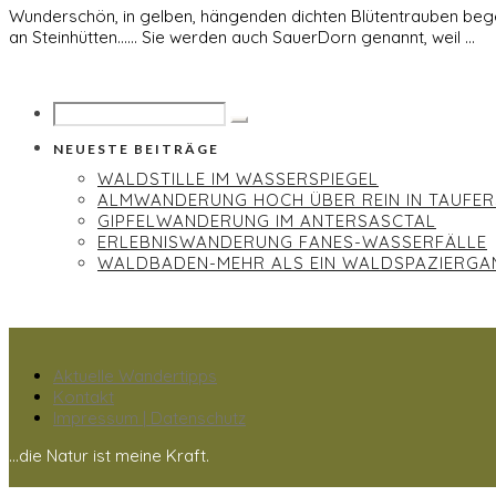
Wunderschön, in gelben, hängenden dichten Blütentrauben beg
an Steinhütten...... Sie werden auch SauerDorn genannt, weil …
NEUESTE BEITRÄGE
WALDSTILLE IM WASSERSPIEGEL
ALMWANDERUNG HOCH ÜBER REIN IN TAUFER
GIPFELWANDERUNG IM ANTERSASCTAL
ERLEBNISWANDERUNG FANES-WASSERFÄLLE
WALDBADEN-MEHR ALS EIN WALDSPAZIERGA
Aktuelle Wandertipps
Kontakt
Impressum | Datenschutz
...die Natur ist meine Kraft.