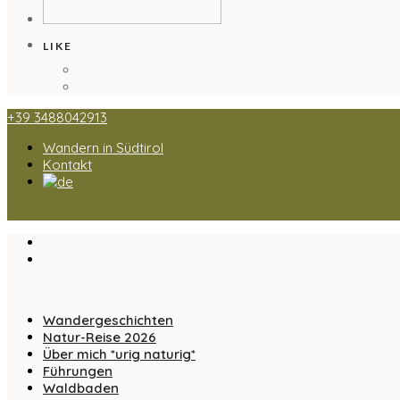
LIKE
+39 3488042913
Wandern in Südtirol
Kontakt
Wandergeschichten
Natur-Reise 2026
Über mich *urig naturig*
Führungen
Waldbaden