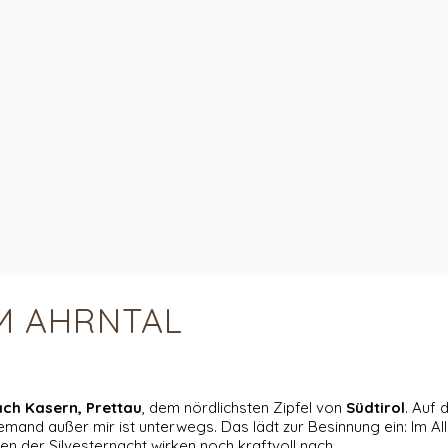
M AHRNTAL
ach Kasern, Prettau
, dem nördlichsten Zipfel von
Südtirol
. Auf 
mand außer mir ist unterwegs. Das lädt zur Besinnung ein: Im Al
 der Silvesternacht wirken noch kraftvoll nach.