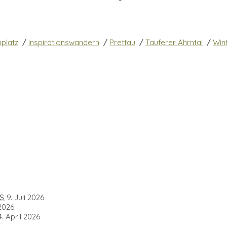
platz
/
Inspirationswandern
/
Prettau
/
Tauferer Ahrntal
/
Win
S
9. Juli 2026
 2026
4. April 2026