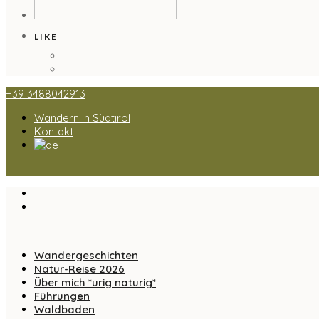
LIKE
+39 3488042913
Wandern in Südtirol
Kontakt
Wandergeschichten
Natur-Reise 2026
Über mich *urig naturig*
Führungen
Waldbaden