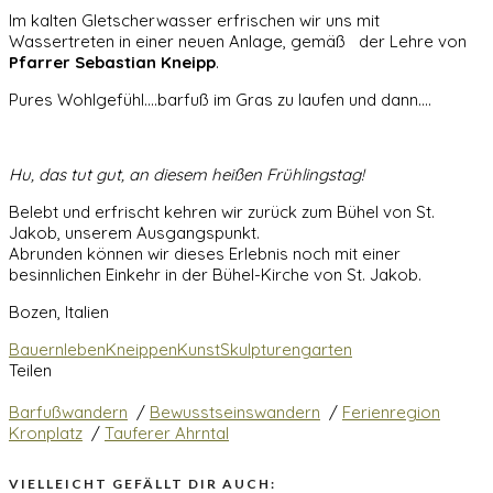
Im kalten Gletscherwasser erfrischen wir uns mit
Wassertreten in einer neuen Anlage, gemäß der Lehre von
Pfarrer
Sebastian Kneipp
.
Pures Wohlgefühl….barfuß im Gras zu laufen und dann….
Hu, das tut gut, an diesem heißen Frühlingstag!
Belebt und erfrischt kehren wir zurück zum Bühel von St.
Jakob, unserem Ausgangspunkt.
Abrunden können wir dieses Erlebnis noch mit einer
besinnlichen Einkehr in der Bühel-Kirche von St. Jakob.
Bozen, Italien
Bauernleben
Kneippen
Kunst
Skulpturengarten
Teilen
Barfußwandern
/
Bewusstseinswandern
/
Ferienregion
Kronplatz
/
Tauferer Ahrntal
VIELLEICHT GEFÄLLT DIR AUCH: