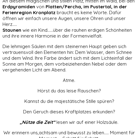
An diesem magischen und stillen Platz, mitten im Wald, bei den
Erdpyramiden
von
Platten/Percha, im Pustertal, in der
Ferienregion Kronplatz
braucht es keine Worte. Dafür
öffnen wir einfach unsere Augen, unsere Ohren und unser
Herz…..
Staunen
wie ein Kind……über die rauhen erdigen Schönheiten
und ihre innere Harmonie in der Formenvielfalt.
Die lehmigen Säulen mit dem steinernen Haupt geben sich
vertrauensvoll den Elementen hin: Dem Wasser, dem Schnee
und dem Wind. Ihre Farbe ändert sich mit dem Lichteinfall der
Sonne am Morgen, dem vorbeiziehenden Nebel oder dem
vergehenden Licht am Abend.
Atme.
Hörst du das leise Rauschen?
Kannst du die majestätische Stille spüren?
Den Geruch dieses Kraftplatzes erkunden?
„Nütze die Zeit“
lesen wir auf einer Holzsäule.
Wir erinnern uns,achtsam und bewusst zu leben….. Moment für