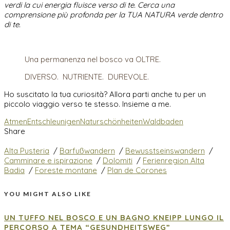
verdi la cui energia fluisce verso di te. Cerca una
comprensione più profonda per la TUA NATURA verde dentro
di te.
Una permanenza nel bosco va OLTRE.
DIVERSO. NUTRIENTE. DUREVOLE.
Ho suscitato la tua curiosità? Allora parti anche tu per un
piccolo viaggio verso te stesso. Insieme a me.
Atmen
Entschleunigen
Naturschönheiten
Waldbaden
Share
Alta Pusteria
/
Barfußwandern
/
Bewusstseinswandern
/
Camminare e ispirazione
/
Dolomiti
/
Ferienregion Alta
Badia
/
Foreste montane
/
Plan de Corones
YOU MIGHT ALSO LIKE
UN TUFFO NEL BOSCO E UN BAGNO KNEIPP LUNGO IL
PERCORSO A TEMA “GESUNDHEITSWEG”